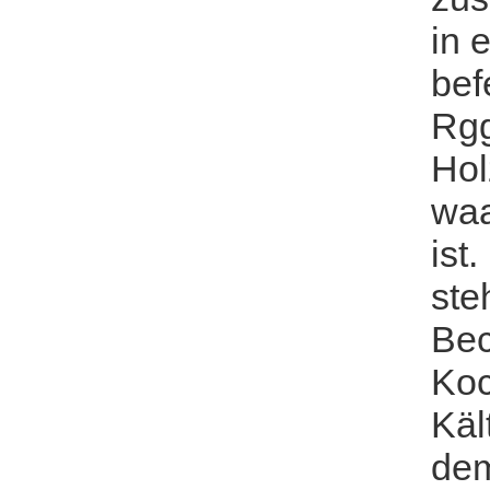
in 
bef
Rgg
Ho
waa
ist
ste
Bec
Koc
Käl
de