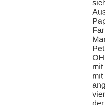
sic
Aus
Pap
Far
Man
Pet
OHP
mit
mit
ang
vie
der