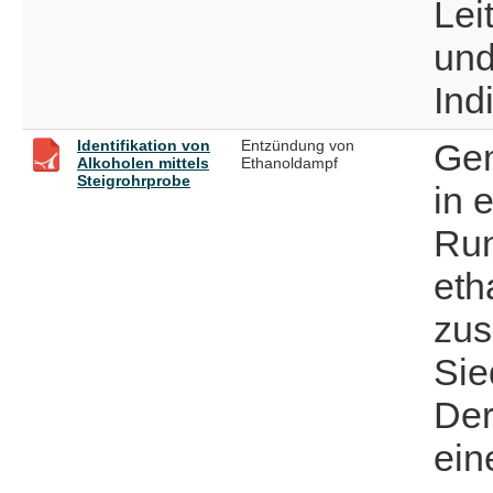
Lei
und
Ind
Identifikation von
Entzündung von
Gem
Alkoholen mittels
Ethanoldampf
Steigrohrprobe
in 
Run
eth
zus
Sie
Der
ein