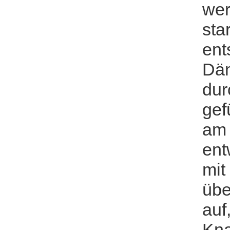
wer
star
ent
Däm
dur
gef
am 
ent
mit
übe
auf
Kna