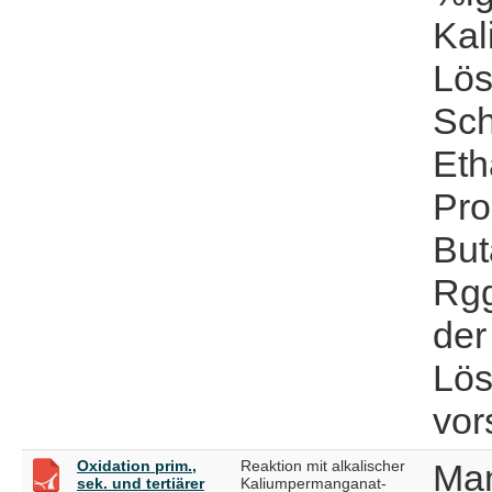
Kal
Lös
Sch
Eth
Pro
But
Rgg
der
Lös
vor
Oxidation prim.,
Reaktion mit alkalischer
Man
sek. und tertiärer
Kaliumpermanganat-