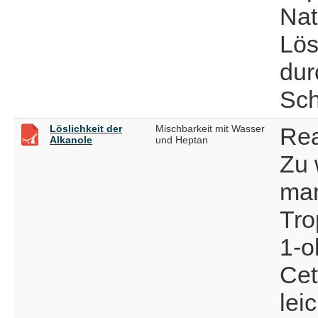
Nat
Lös
dur
Sch
Löslichkeit der
Mischbarkeit mit Wasser
Rea
Alkanole
und Heptan
Zu 
man
Tro
1-o
Cet
lei