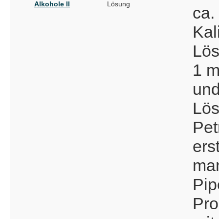
Alkohole II
Lösung
ca.
Kal
Lös
1 m
und
Lös
Pet
ers
man
Pip
Pro