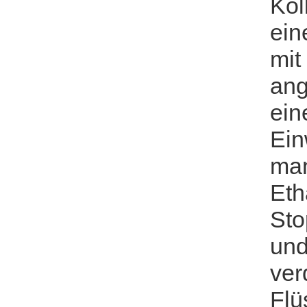
Kol
ein
mit
ang
ein
Ein
man
Eth
Sto
und
ver
Flü