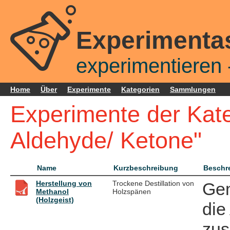
Experimenta
experimentieren -
Home
Über
Experimente
Kategorien
Sammlungen
Experimente der Kate
Aldehyde/ Ketone"
Name
Kurzbeschreibung
Beschr
Herstellung von
Trockene Destillation von
Gem
Methanol
Holzspänen
(Holzgeist)
die
zu