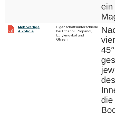
ein
Ma
Mehrwertige
Eigenschaftsunterschiede
Nac
Alkohole
bei Ethanol, Propanol,
Ethylengykol und
vie
Glyzerin
45°
ges
jew
des
Inn
die
Bod