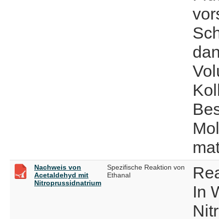
vor
Sch
dan
Vo
Kol
Bes
Mo
mat
Nachweis von
Spezifische Reaktion von
Rea
Acetaldehyd mit
Ethanal
Nitroprussidnatrium
In 
Nit