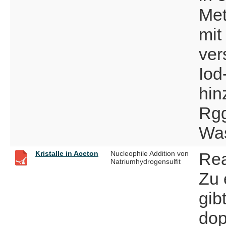
Met
mit
ver
Iod
hin
Rgg
Was
Kristalle in Aceton
Nucleophile Addition von
Rea
Natriumhydrogensulfit
Zu 
gib
dop