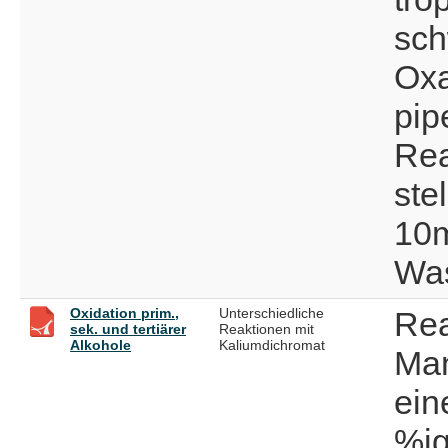
sch
Oxa
pip
Rea
stel
10m
Was
Oxidation prim.,
Unterschiedliche
Rea
sek. und tertiärer
Reaktionen mit
Alkohole
Kaliumdichromat
Man
ein
%ig