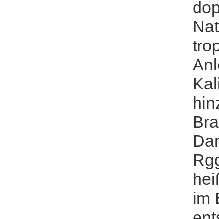
dop
Nat
tro
Anl
Kal
hin
Bra
Dan
Rgg
hei
im 
ent