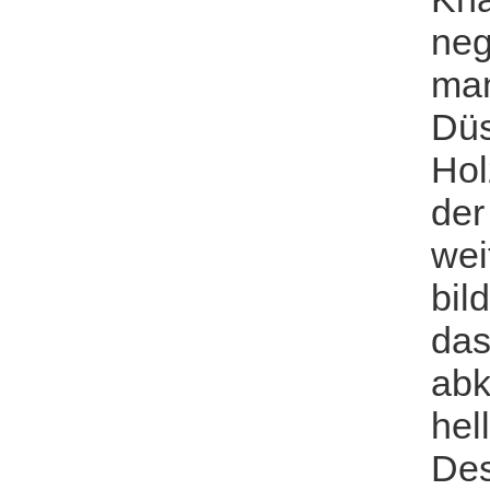
neg
man
Düs
Hol
der
wei
bil
das
abk
hel
Des