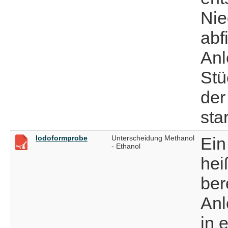
Nie
abf
Anl
Stü
der
star
Iodoformprobe
Unterscheidung Methanol
Ein
- Ethanol
hei
ber
Anl
in 