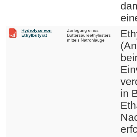
dam
ein
Hydrolyse von
Zerlegung eines
Eth
Ethylbutyrat
Buttersäureethylesters
mittels Natronlauge
(An
bei
Ein
ver
in 
Eth
Nac
erf