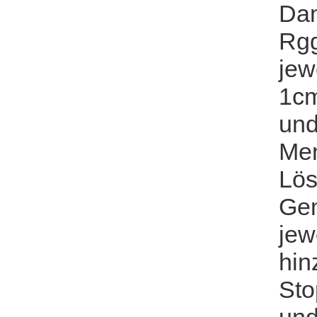
Dan
Rgg
jew
1cm
und
Men
Lös
Gem
jew
hin
Sto
und