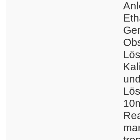
Anl
Eth
Gem
Obs
Lös
Kal
und
Lös
10m
Rea
man
tro