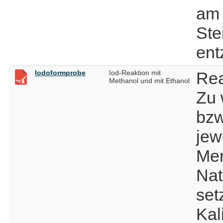
am
Ste
ent
Iodoformprobe
Iod-Reaktion mit
Rea
Methanol und mit Ethanol
Zu 
bzw
jew
Men
Nat
set
Kal