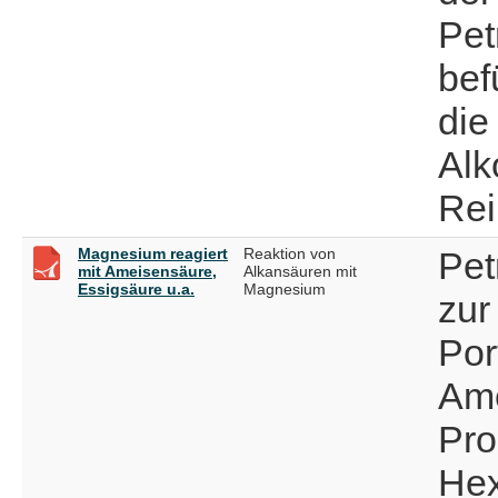
Pet
bef
die
Alk
Rei
Magnesium reagiert
Reaktion von
Pet
mit Ameisensäure,
Alkansäuren mit
Essigsäure u.a.
Magnesium
zur
Por
Ame
Pro
Hex