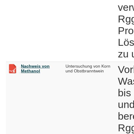
ver
Rgg
Pro
Lös
zu 
Nachweis von
Untersuchung von Korn
Vor
Methanol
und Obstbranntwein
Was
bis
und
bere
Rgg