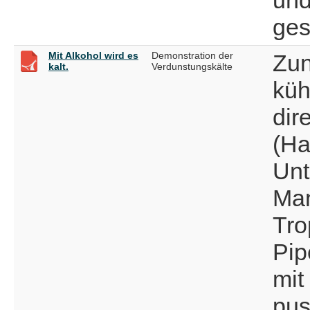
ges
Mit Alkohol wird es
Demonstration der
Zun
kalt.
Verdunstungskälte
küh
dir
(Ha
Unt
Man
Tro
Pip
mit
pus