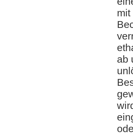
ein
mit
Bec
ver
eth
ab 
unl
Bes
gew
wir
ein
ode