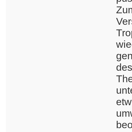
Zum
Ver
Tro
wie
ge
des
The
unt
etw
umw
beo