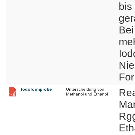
bis
ger
Bei
meh
Iod
Nie
For
Iodoformprobe
Unterscheidung von
Rea
Methanol und Ethanol
Man
Rgg
Eth