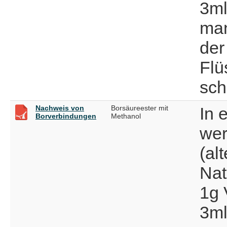
3ml
man
der
Flü
sch
Nachweis von
Borsäureester mit
In 
Borverbindungen
Methanol
wer
(al
Nat
1g 
3ml