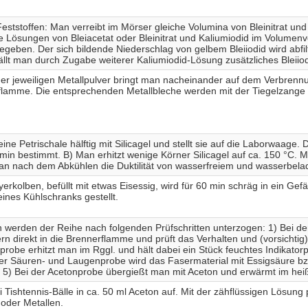
eststoffen: Man verreibt im Mörser gleiche Volumina von Bleinitrat und
 Lösungen von Bleiacetat oder Bleinitrat und Kaliumiodid im Volumenv
ben. Der sich bildende Niederschlag von gelbem Bleiiodid wird abfilt
fällt man durch Zugabe weiterer Kaliumiodid-Lösung zusätzliches Bleiio
er jeweiligen Metallpulver bringt man nacheinander auf dem Verbrennun
lamme. Die entsprechenden Metallbleche werden mit der Tiegelzange 
 eine Petrischale hälftig mit Silicagel und stellt sie auf die Laborwaage.
min bestimmt. B) Man erhitzt wenige Körner Silicagel auf ca. 150 °C. Mi
man nach dem Abkühlen die Duktilität von wasserfreiem und wasserbela
erkolben, befüllt mit etwas Eisessig, wird für 60 min schräg in ein Gef
eines Kühlschranks gestellt.
 werden der Reihe nach folgenden Prüfschritten unterzogen: 1) Bei d
n direkt in die Brennerflamme und prüft das Verhalten und (vorsichtig
robe erhitzt man im Rggl. und hält dabei ein Stück feuchtes Indikator
der Säuren- und Laugenprobe wird das Fasermaterial mit Essigsäure bz
 5) Bei der Acetonprobe übergießt man mit Aceton und erwärmt im he
i Tishtennis-Bälle in ca. 50 ml Aceton auf. Mit der zähflüssigen Lösung 
 oder Metallen.