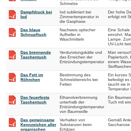
Schmelze
Dampfdruck bei
Iod sublimiert bei
Der hohe Da
Iod
Zimmertemperatur in
erfolgt mit S
die Gasphase.
Das blaue
Nachweis optischer
Eine Schale 
Schnupftuch
Aufheller in
einrührt. Ma
Waschmitteln
Lampe. Zum 
UV-Licht bet
Das brennende
Verdunstungskälte und
Man versucht
Taschentuch
das Erreichen der
Papiertuch, 
Entzündungstemperatur
einem Wasse
Stofftasche
Das Fett im
Bestimmung des
Ein kurzes S
Röhrchen
Schmelzbereichs bei
befestigt es
Fetten
taucht sie i
Temperatur k
Das feuerfeste
Ethanolverbrennung
Ein Baumwol
Taschentuch
unterhalb der
Tuch mit ein
Entzündungstemperatur
von Baumwolle
Das gemeinsame
Verhalten von
Gemäß Anleit
Kennzeichen aller
Substanzen beim
Saccharose u
organischen
Erhitzen