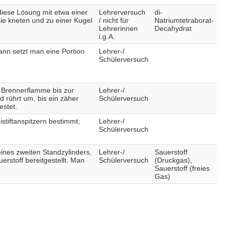
diese Lösung mit etwa einer
Lehrerversuch
di-
ie kneten und zu einer Kugel
/ nicht für
Natriumtetraborat-
Lehrerinnen
Decahydrat
i.g.A.
ann setzt man eine Portion
Lehrer-/
Schülerversuch
 Brennerflamme bis zur
Lehrer-/
 rührt um, bis ein zäher
Schülerversuch
estet.
stiftanspitzern bestimmt,
Lehrer-/
Schülerversuch
eines zweiten Standzylinders,
Lehrer-/
Sauerstoff
rstoff bereitgestellt. Man
Schülerversuch
(Druckgas),
Sauerstoff (freies
Gas)