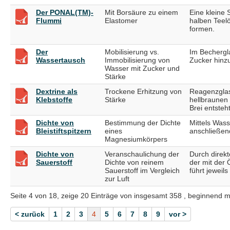
Der PONAL(TM)-
Mit Borsäure zu einem
Eine kleine 
Flummi
Elastomer
halben Teel
formen.
Der
Mobilisierung vs.
Im Bechergla
Wassertausch
Immobilisierung von
Zucker hinzu
Wasser mit Zucker und
Stärke
Dextrine als
Trockene Erhitzung von
Reagenzglas
Klebstoffe
Stärke
hellbraunen
Brei entsteh
Dichte von
Bestimmung der Dichte
Mittels Wass
Bleistiftspitzern
eines
anschließen
Magnesiumkörpers
Dichte von
Veranschaulichung der
Durch direkt
Sauerstoff
Dichte von reinem
der mit der 
Sauerstoff im Vergleich
führt jeweil
zur Luft
Seite 4 von 18, zeige 20 Einträge von insgesamt 358 , beginnend m
< zurück
1
2
3
4
5
6
7
8
9
vor >