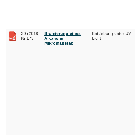
30 (2019)
Bromierung eines
Entfärbung unter UV-
Nr.173
Alkans im
Licht
Mikromaßstab