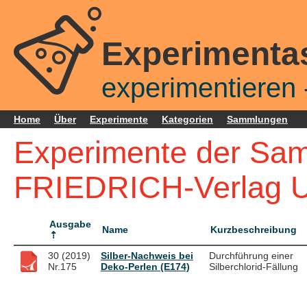
Experimenta
experimentieren -
Home
Über
Experimente
Kategorien
Sammlungen
Experimente der Sam
FRIEDRICH-Verlag 
Ausgabe
Name
Kurzbeschreibung
30 (2019)
Silber-Nachweis bei
Durchführung einer
Nr.175
Deko-Perlen (E174)
Silberchlorid-Fällung