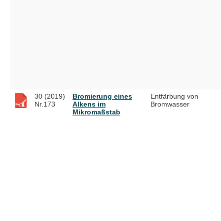
30 (2019)
Bromierung eines
Entfärbung von
Nr.173
Alkens im
Bromwasser
Mikromaßstab