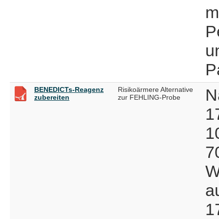
m
P
u
P
BENEDICTs-Reagenz
Risikoärmere Alternative
N
zubereiten
zur FEHLING-Probe
1
1
7
W
a
1