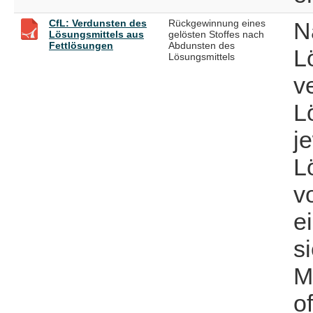
CfL: Verdunsten des
Rückgewinnung eines
N
Lösungsmittels aus
gelösten Stoffes nach
Fettlösungen
Abdunsten des
L
Lösungsmittels
v
L
j
L
v
e
s
M
o