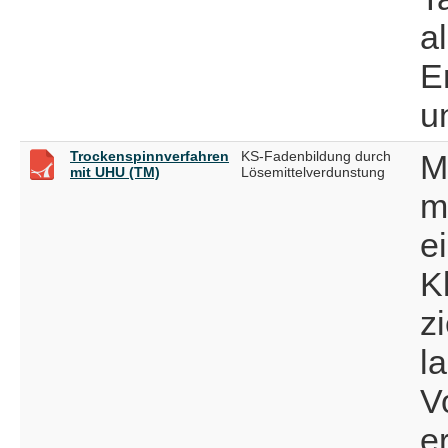
a
E
u
Trockenspinnverfahren
KS-Fadenbildung durch
M
mit UHU (TM)
Lösemittelverdunstung
m
e
K
z
l
V
er