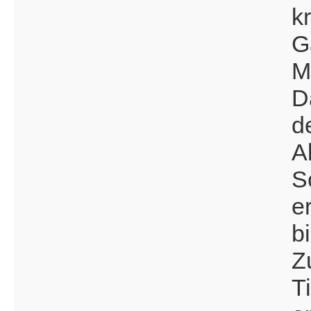
k
G
M
D
d
A
S
e
b
Z
T