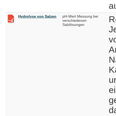
a
Hydrolyse von Salzen
pH-Wert Messung bei
R
verschiedenen
Salzlösungen
J
v
A
N
K
u
e
g
d