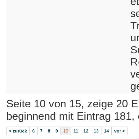
e
s
T
u
S
R
v
g
Seite 10 von 15, zeige 20 E
beginnend mit Eintrag 181,
< zurück
6
7
8
9
10
11
12
13
14
vor >