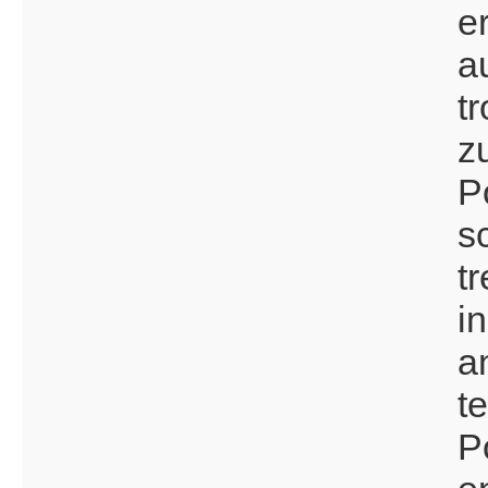
e
a
t
z
P
s
t
i
a
t
P