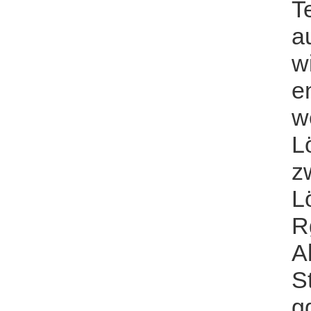
T
a
w
e
w
L
z
L
R
A
S
g