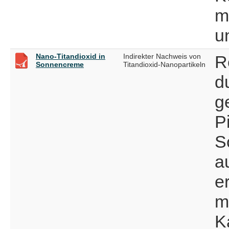
m
u
Nano-Titandioxid in
Indirekter Nachweis von
R
Sonnencreme
Titandioxid-Nanopartikeln
d
g
P
S
a
e
m
K