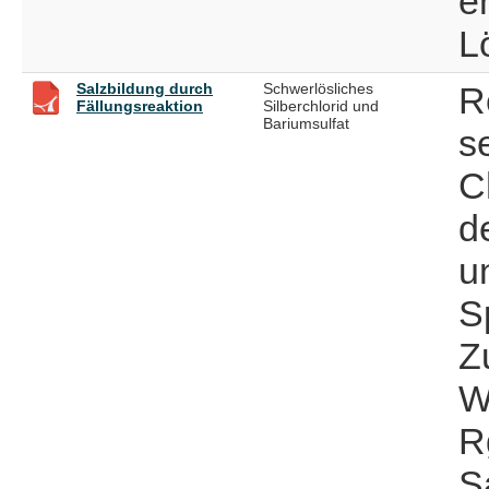
e
L
Salzbildung durch
Schwerlösliches
R
Fällungsreaktion
Silberchlorid und
Bariumsulfat
s
C
d
u
S
Z
W
R
S