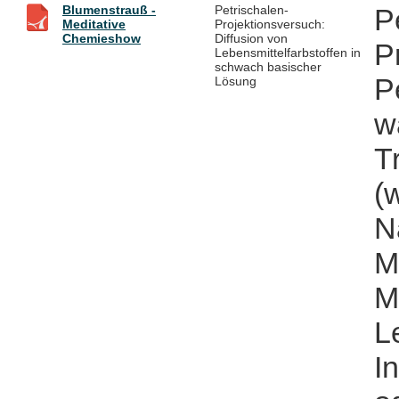
Blumenstrauß -
Petrischalen-
P
Meditative
Projektionsversuch:
Chemieshow
Diffusion von
P
Lebensmittelfarbstoffen in
schwach basischer
P
Lösung
w
T
(
N
M
M
L
I