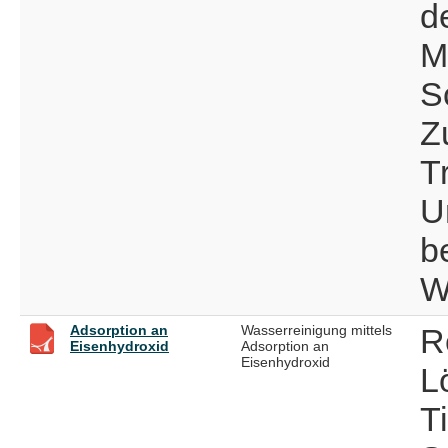
d
M
S
Z
T
U
b
W
Adsorption an
Wasserreinigung mittels
R
Eisenhydroxid
Adsorption an
Eisenhydroxid
L
T