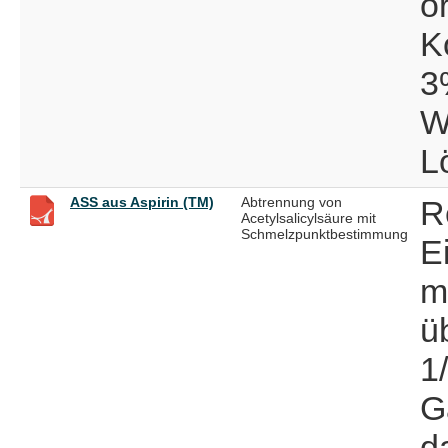
o
K
3
W
L
ASS aus Aspirin (TM)
Abtrennung von
R
Acetylsalicylsäure mit
Schmelzpunktbestimmung
E
m
ü
1
G
d