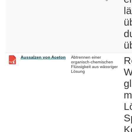
l
ü
d
ü
Aussalzen von Aceton
Abtrennen einer
R
organisch-chemischen
Flüssigkeit aus wässriger
W
Lösung
g
m
L
S
K