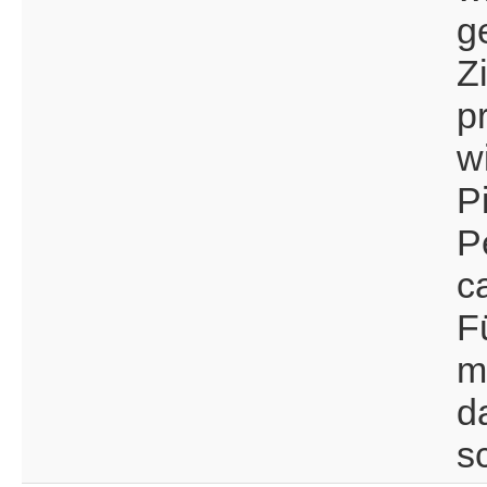
ge
Z
p
wi
Pi
P
c
F
m
d
s