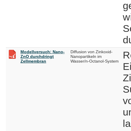
g
w
S
d
Modellversuch: Nano-
Diffusion von Zinkoxid-
R
ZnO durchdringt
Nanopartikeln im
Zellmembran
Wasser/n-Octanol-System
E
Z
S
v
u
l