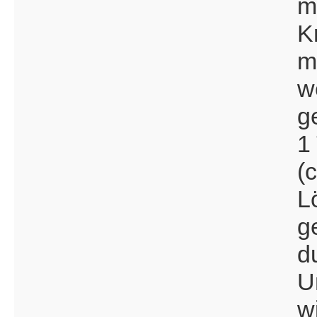
m
Kr
m
w
g
1
(
L
g
d
U
w