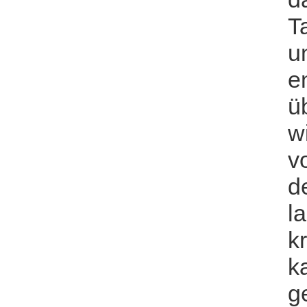
T
u
e
ü
w
v
d
l
kr
k
g