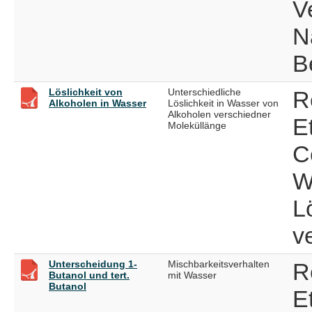
V
N
B
Löslichkeit von
Unterschiedliche
R
Alkoholen in Wasser
Löslichkeit in Wasser von
Alkoholen verschiedner
E
Moleküllänge
C
W
L
v
Unterscheidung 1-
Mischbarkeitsverhalten
R
Butanol und tert.
mit Wasser
Butanol
E