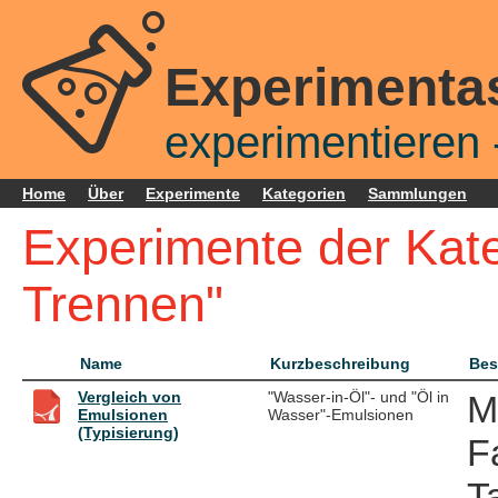
Experimenta
experimentieren -
Home
Über
Experimente
Kategorien
Sammlungen
Experimente der Kate
Trennen"
Name
Kurzbeschreibung
Bes
Vergleich von
"Wasser-in-Öl"- und "Öl in
M
Emulsionen
Wasser"-Emulsionen
(Typisierung)
F
T