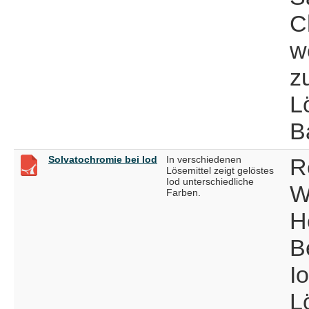
C
w
z
L
B
Solvatochromie bei Iod
In verschiedenen
R
Lösemittel zeigt gelöstes
Iod unterschiedliche
W
Farben.
H
B
Io
L