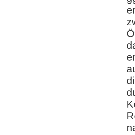
e
z
Ö
d
e
a
d
d
K
R
n