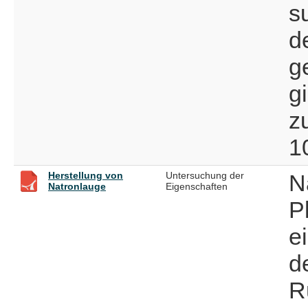
s
d
g
g
z
1
Herstellung von
Untersuchung der
N
Natronlauge
Eigenschaften
P
e
d
R