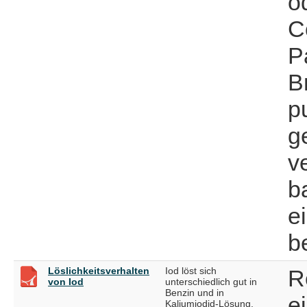
o
C
P
B
p
g
v
b
e
b
Löslichkeitsverhalten
Iod löst sich
R
von Iod
unterschiedlich gut in
Benzin und in
e
Kaliumiodid-Lösung.