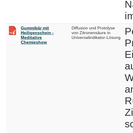
N
i
Gummibär mit
Diffusion und Protolyse
P
Heiligenschein -
von Zitronensäure in
Meditative
Universalindikator-Lösung
P
Chemieshow
E
a
W
a
R
Z
s