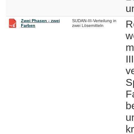
u
Zwei Phasen - zwei
SUDAN-III-Verteilung in
R
Farben
zwei Lösemitteln
w
m
I
v
S
F
b
u
k