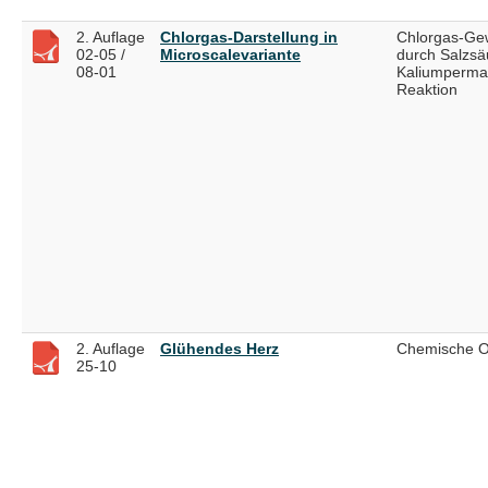
2. Auflage
Chlorgas-Darstellung in
Chlorgas-Ge
02-05 /
Microscalevariante
durch Salzsä
08-01
Kaliumperma
Reaktion
2. Auflage
Glühendes Herz
Chemische Os
25-10