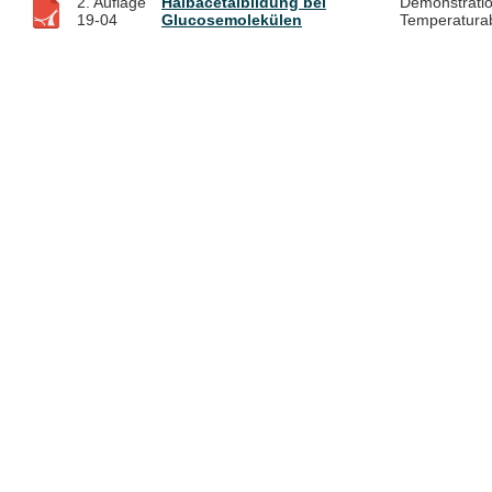
2. Auflage
Halbacetalbildung bei
Demonstratio
19-04
Glucosemolekülen
Temperaturab