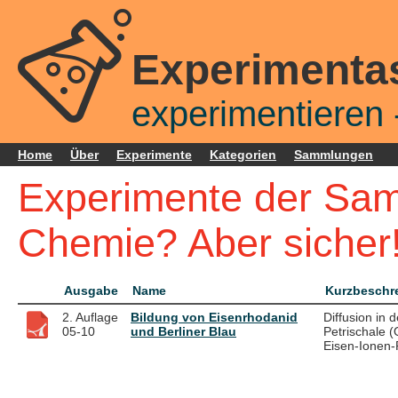
Experimenta
experimentieren -
Home
Über
Experimente
Kategorien
Sammlungen
Experimente der Sam
Chemie? Aber sicher!
Ausgabe
Name
Kurzbeschr
2. Auflage
Bildung von Eisenrhodanid
Diffusion in d
05-10
und Berliner Blau
Petrischale 
Eisen-Ionen-