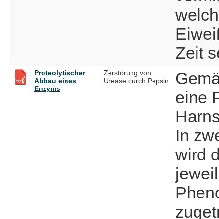
welch
Eiwei
Zeit s
Proteolytischer
Zerstörung von
Gemäß
Abbau eines
Urease durch Pepsin
Enzyms
eine 
Harns
In zw
wird 
jewei
Pheno
zuget