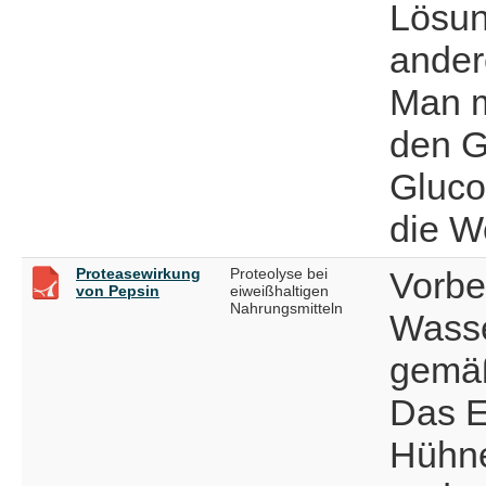
Lösun
ander
Man m
den G
Gluco
die W
Proteasewirkung
Proteolyse bei
Vorbe
von Pepsin
eiweißhaltigen
Nahrungsmitteln
Wasse
gemäß
Das E
Hühne