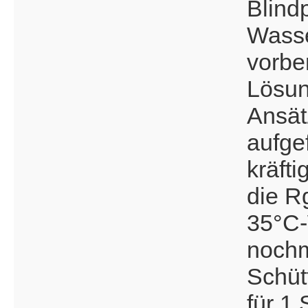
Blind
Wasse
vorbe
Lösun
Ansät
aufge
kräfti
die Rg
35°C
nochm
Schütt
für 1