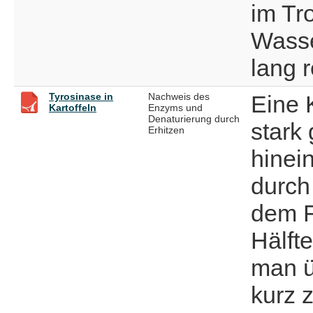
im Tr
Wasse
lang 
Tyrosinase in
Nachweis des
Eine K
Kartoffeln
Enzyms und
Denaturierung durch
stark
Erhitzen
hinein
durch 
dem Fi
Hälfte
man ü
kurz 