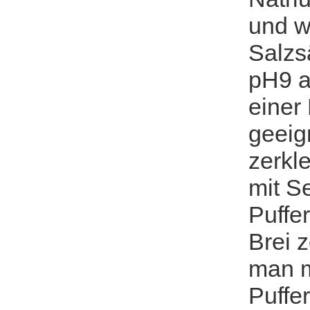
und w
Salzs
pH9 a
einer
geeig
zerkl
mit S
Puffe
Brei z
man m
Puffe