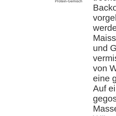
Protein-Gemisch
Backo
vorge
werde
Maiss
und G
vermi
von W
eine 
Auf ei
gegos
Masse