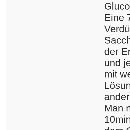
Gluco
Eine 
Verdü
Sacch
der E
und j
mit we
Lösun
ander
Man m
10min