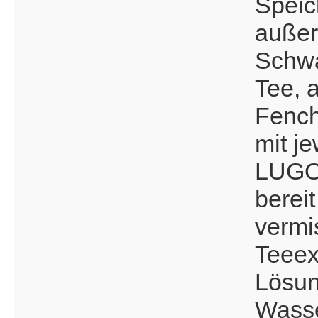
Speich
außer
Schw
Tee, 
Fench
mit je
LUGOL
bereit
vermi
Teeex
Lösun
Wasse