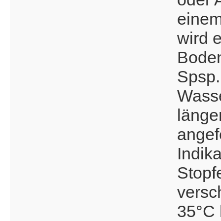
einem
wird 
Boden
Spsp.
Wasse
länge
angef
Indika
Stopf
versc
35°C 