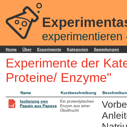
Experimenta
experimentieren -
Home
Über
Experimente
Kategorien
Sammlungen
Experimente der Kat
Proteine/ Enzyme"
Name
Kurzbeschreibung
Beschreibu
Isolierung von
Ein proteolytisches
Vorbe
Papain aus Papaya
Enzym aus einer
Obstfrucht
Anlei
Natri