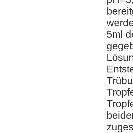
bereit
werde
5ml d
gegeb
Lösun
Entst
Trübu
Tropf
Tropf
beide
zuges