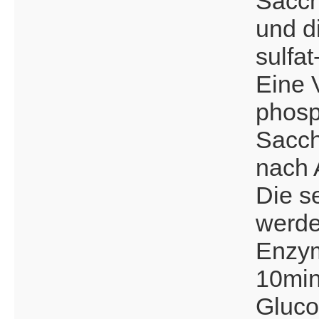
Sacc
und di
sulfa
Eine 
phosp
Sacch
nach 
Die s
werde
Enzym
10min
Gluco