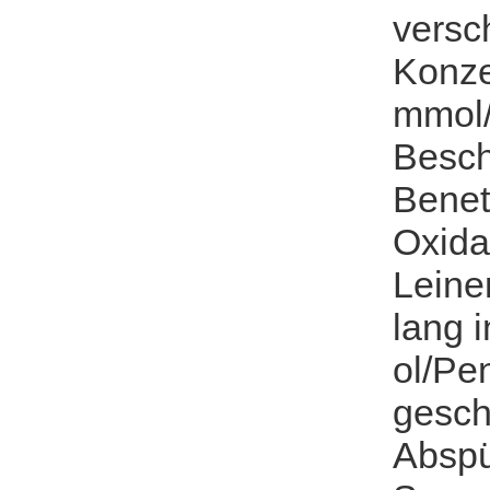
versc
Konze
mmol/
Besch
Benet
Oxida
Leine
lang 
ol/Pe
gesch
Abspü