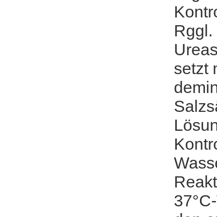
Kontr
Rggl.
Ureas
setzt
demin
Salzs
Lösun
Kontr
Wasse
Reakt
37°C-