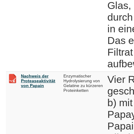
Glas,
durch 
in ei
Das e
Filtra
aufbe
Nachweis der
Enzymatischer
Vier R
Proteaseaktivität
Hydrolysierung von
von Papain
Gelatine zu kürzeren
gesch
Proteinketten
b) mit
Papay
Papai