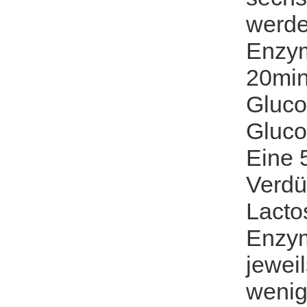
werde
Enzym
20min
Gluco
Gluco
Eine 
Verdü
Lacto
Enzym
jewei
wenig 