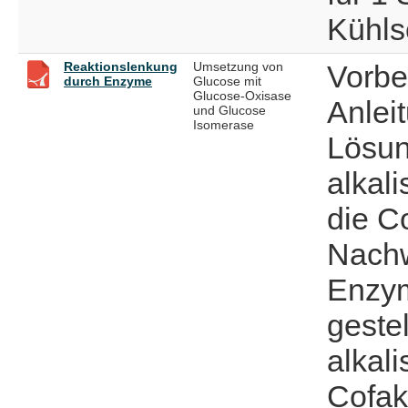
Kühls
Reaktionslenkung
Umsetzung von
Vorbe
durch Enzyme
Glucose mit
Glucose-Oxisase
Anlei
und Glucose
Isomerase
Lösun
alkal
die C
Nachw
Enzym
gestel
alkal
Cofak