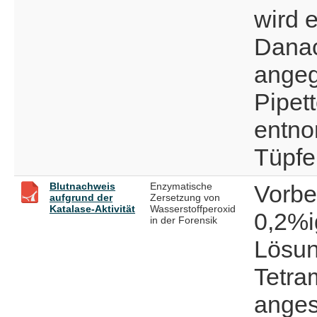
wird 
Dana
angeg
Pipet
entno
Tüpfe
Blutnachweis
Enzymatische
Vorbe
aufgrund der
Zersetzung von
Katalase-Aktivität
Wasserstoffperoxid
0,2%i
in der Forensik
Lösung
Tetra
angese