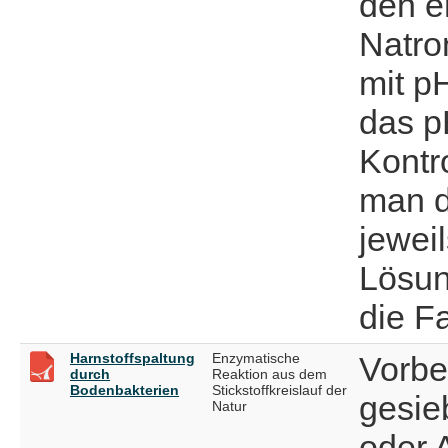
den e
Natro
mit p
das p
Kontr
man d
jeweil
Lösun
die F
Harnstoffspaltung
Enzymatische
Vorber
durch
Reaktion aus dem
Bodenbakterien
Stickstoffkreislauf der
gesie
Natur
oder A