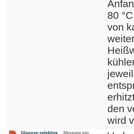
Anfan
80 °C
von k
weite
Heißw
kühler
jewei
entsp
erhitz
den v
wird v
Glucose-selektive
Messung von