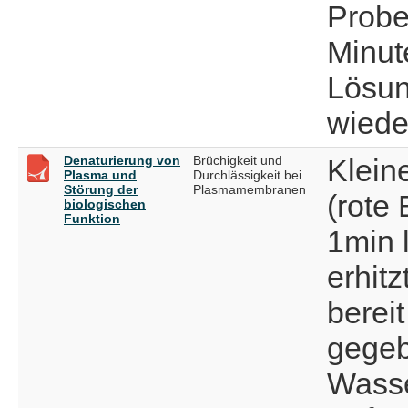
Probe
Minute
Lösun
wiede
Denaturierung von
Brüchigkeit und
Klein
Plasma und
Durchlässigkeit bei
Störung der
Plasmamembranen
(rote
biologischen
Funktion
1min 
erhitz
bereit
gegeb
Wasse