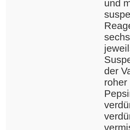
und m
suspe
Reage
sechs
jewei
Suspe
der V
roher
Pepsi
verdü
verdü
vermi