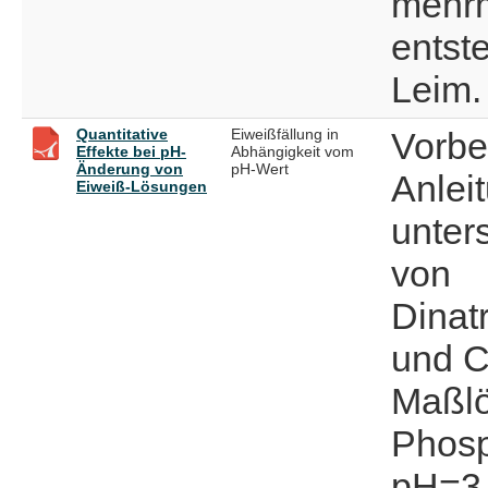
mehrm
entste
Leim.
Quantitative
Eiweißfällung in
Vorbe
Effekte bei pH-
Abhängigkeit vom
Änderung von
pH-Wert
Anlei
Eiweiß-Lösungen
unter
von
Dinat
und C
Maßlö
Phosp
pH=3