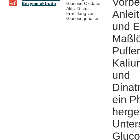
Vorbe
Enzymelektrode
Glucose-Oxidase-
Aktivität zur
Anlei
Ermittlung von
Glucosegehalten
und E
Maßlö
Puffe
Kaliu
und
Dinat
ein P
herges
Unter
Gluco