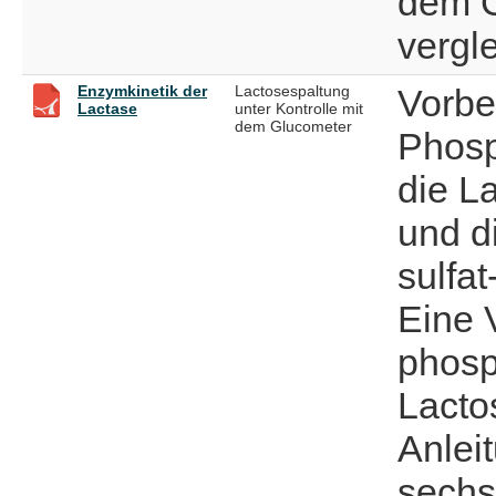
dem G
vergle
Enzymkinetik der
Lactosespaltung
Vorbe
Lactase
unter Kontrolle mit
dem Glucometer
Phosp
die L
und di
sulfa
Eine 
phosp
Lacto
Anleit
sechs