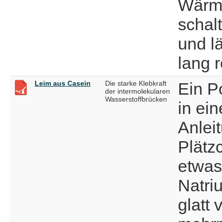
Wärme
schal
und l
lang 
Leim aus Casein
Die starke Klebkraft
Ein P
der intermolekularen
Wasserstoffbrücken
in ei
Anlei
Plätz
etwas
Natri
glatt 