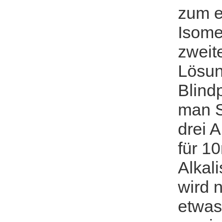
zum e
Isome
zweit
Lösung
Blind
man S
drei 
für 1
Alkal
wird 
etwas