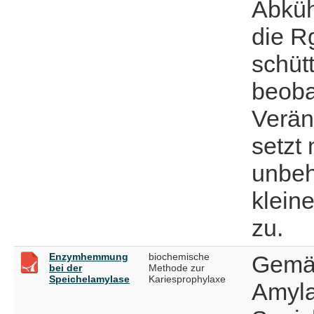
Abküh
die Rg
schüt
beoba
Verän
setzt
unbeh
klein
zu.
Enzymhemmung
biochemische
Gemäß
bei der
Methode zur
Speichelamylase
Kariesprophylaxe
Amyla