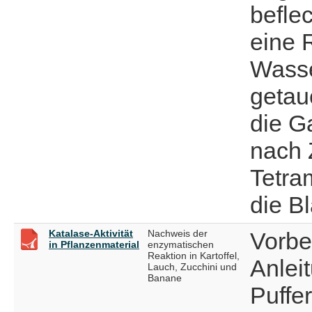
beflec
eine 
Wasse
getau
die G
nach Z
Tetra
die B
Katalase-Aktivität
Nachweis der
Vorbe
in Pflanzenmaterial
enzymatischen
Reaktion in Kartoffel,
Anlei
Lauch, Zucchini und
Banane
Puffe