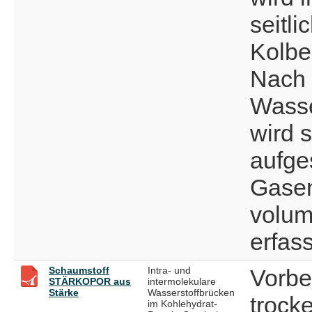
seitl
Kolbe
Nach
Wasse
wird s
aufge
Gasen
volum
erfass
Schaumstoff
Intra- und
Vorbe
STÄRKOPOR aus
intermolekulare
Stärke
Wasserstoffbrücken
trock
im Kohlehydrat-