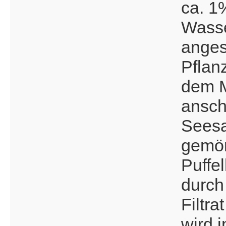
ca. 1
Wasse
anges
Pflan
dem M
ansch
Seesa
gemör
Puffel
durch
Filtra
wird 