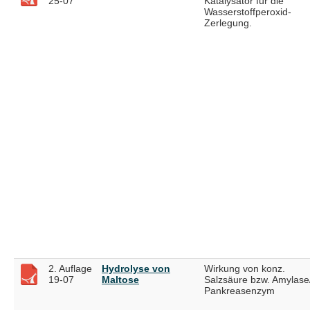
25-07
Katalysator für die
Wasserstoffperoxid-
Zerlegung.
2. Auflage
Hydrolyse von
Wirkung von konz.
19-07
Maltose
Salzsäure bzw. Amylase
Pankreasenzym