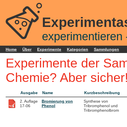
Experimenta
experimentieren -
Home
Über
Experimente
Kategorien
Sammlungen
Experimente der Sam
Chemie? Aber sicher!
Ausgabe
Name
Kurzbeschreibung
2. Auflage
Bromierung von
Synthese von
17-06
Phenol
Tribromphenol und
Tribromphenolbrom