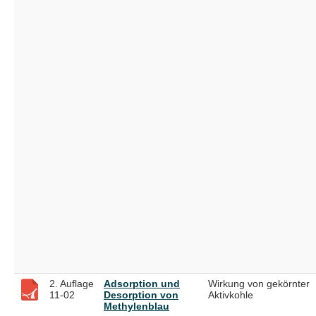
2. Auflage
Adsorption und
Wirkung von gekörnter
11-02
Desorption von
Aktivkohle
Methylenblau