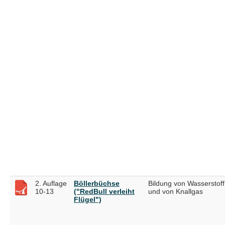
2. Auflage
Böllerbüchse
Bildung von Wasserstoff
10-13
("RedBull verleiht
und von Knallgas
Flügel")