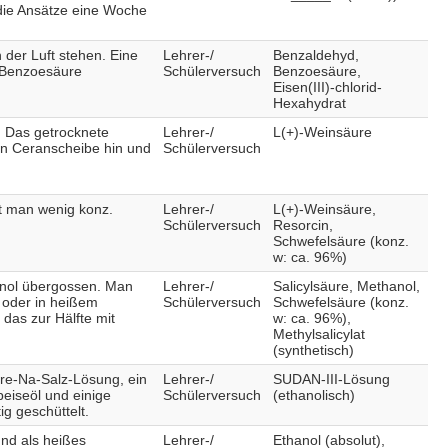
 die Ansätze eine Woche
 der Luft stehen. Eine
Lehrer-/
Benzaldehyd,
r Benzoesäure
Schülerversuch
Benzoesäure,
Eisen(III)-chlorid-
Hexahydrat
. Das getrocknete
Lehrer-/
L(+)-Weinsäure
ten Ceranscheibe hin und
Schülerversuch
t man wenig konz.
Lehrer-/
L(+)-Weinsäure,
Schülerversuch
Resorcin,
Schwefelsäure (konz.
w: ca. 96%)
hanol übergossen. Man
Lehrer-/
Salicylsäure, Methanol,
 oder in heißem
Schülerversuch
Schwefelsäure (konz.
das zur Hälfte mit
w: ca. 96%),
Methylsalicylat
(synthetisch)
ure-Na-Salz-Lösung, ein
Lehrer-/
SUDAN-III-Lösung
peiseöl und einige
Schülerversuch
(ethanolisch)
g geschüttelt.
und als heißes
Lehrer-/
Ethanol (absolut),