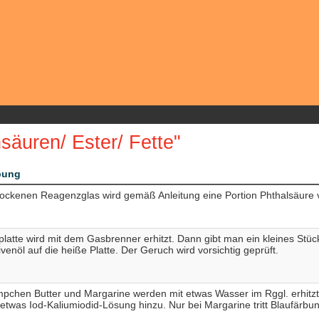
säuren/ Ester/ Fette"
bung
rockenen Reagenzglas wird gemäß Anleitung eine Portion Phthalsäure vo
platte wird mit dem Gasbrenner erhitzt. Dann gibt man ein kleines Stück
venöl auf die heiße Platte. Der Geruch wird vorsichtig geprüft.
mpchen Butter und Margarine werden mit etwas Wasser im Rggl. erhit
 etwas Iod-Kaliumiodid-Lösung hinzu. Nur bei Margarine tritt Blaufärbun