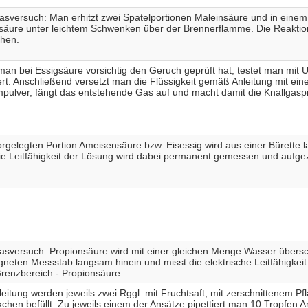
sversuch: Man erhitzt zwei Spatelportionen Maleinsäure und in eine
säure unter leichtem Schwenken über der Brennerflamme. Die Reakti
chen.
n bei Essigsäure vorsichtig den Geruch geprüft hat, testet man mit Un
t. Anschließend versetzt man die Flüssigkeit gemäß Anleitung mit ein
ulver, fängt das entstehende Gas auf und macht damit die Knallgasp
orgelegten Portion Ameisensäure bzw. Eisessig wird aus einer Bürette
Die Leitfähigkeit der Lösung wird dabei permanent gemessen und aufge
sversuch: Propionsäure wird mit einer gleichen Menge Wasser übersc
gneten Messstab langsam hinein und misst die elektrische Leitfähigkeit
renzbereich - Propionsäure.
itung werden jeweils zwei Rggl. mit Fruchtsaft, mit zerschnittenem P
chen befüllt. Zu jeweils einem der Ansätze pipettiert man 10 Tropfen