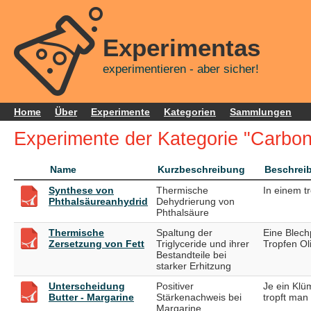
Experimentas
experimentieren - aber sicher!
Home
Über
Experimente
Kategorien
Sammlungen
Experimente der Kategorie "Carbon
Name
Kurzbeschreibung
Beschrei
Synthese von
Thermische
In einem t
Phthalsäureanhydrid
Dehydrierung von
Phthalsäure
Thermische
Spaltung der
Eine Blech
Zersetzung von Fett
Triglyceride und ihrer
Tropfen Oli
Bestandteile bei
starker Erhitzung
Unterscheidung
Positiver
Je ein Klü
Butter - Margarine
Stärkenachweis bei
tropft man
Margarine