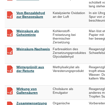
schüttelt 
lang stehe
Vom Benzaldehyd
Katalysierte Oxidation
In ein Uhr
zur Benzoesäure
an der Luft
Spur von z
beschleuni
Weinsäure als
Kohlenstoff-
Man löst e
Geheimtinte
Freisetzung bei
Papier mit
thermischer
her bewegt
Zersetzung
Weinsäure-Nachweis
Farbreaktion des
Reagenzgla
Zersetzungsproduktes
Schwefelsä
Glycolaldehyd
Wintergrünöl aus
Methylsalicylat als
Reagenzgla
der Retorte
Veresterungsprodukt
tropft etw
Wasser. Da
kaltem Wass
Wirkung von
Cholsäure als
Reagenzgla
Gallensäuren
Emulgator
anderes mi
Tropfen Su
Zusammensetzung
Organische
Vorbereite