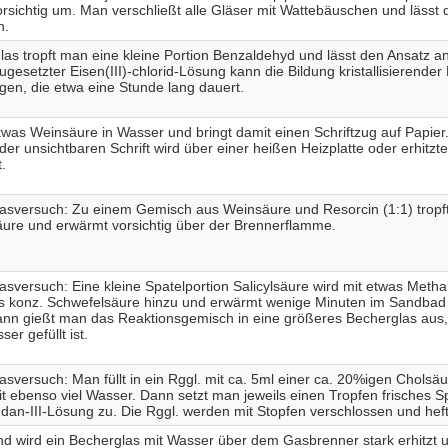
vorsichtig um. Man verschließt alle Gläser mit Wattebäuschen und lässt
n.
glas tropft man eine kleine Portion Benzaldehyd und lässt den Ansatz an
ugesetzter Eisen(III)-chlorid-Lösung kann die Bildung kristallisierende
gen, die etwa eine Stunde lang dauert.
twas Weinsäure in Wasser und bringt damit einen Schriftzug auf Papier
 der unsichtbaren Schrift wird über einer heißen Heizplatte oder erhitz
.
sversuch: Zu einem Gemisch aus Weinsäure und Resorcin (1:1) tropf
ure und erwärmt vorsichtig über der Brennerflamme.
sversuch: Eine kleine Spatelportion Salicylsäure wird mit etwas Met
as konz. Schwefelsäure hinzu und erwärmt wenige Minuten im Sandbad
nn gießt man das Reaktionsgemisch in eine größeres Becherglas aus, 
er gefüllt ist.
sversuch: Man füllt in ein Rggl. mit ca. 5ml einer ca. 20%igen Cholsä
t ebenso viel Wasser. Dann setzt man jeweils einen Tropfen frisches S
dan-III-Lösung zu. Die Rggl. werden mit Stopfen verschlossen und hefti
nd wird ein Becherglas mit Wasser über dem Gasbrenner stark erhitzt 