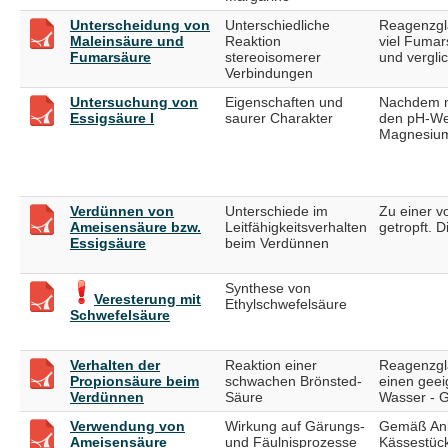
Unterscheidung von
Unterschiedliche
Reagenzgla
Maleinsäure und
Reaktion
viel Fumar
Fumarsäure
stereoisomerer
und vergli
Verbindungen
Untersuchung von
Eigenschaften und
Nachdem ma
Essigsäure I
saurer Charakter
den pH-Wer
Magnesiump
Verdünnen von
Unterschiede im
Zu einer v
Ameisensäure bzw.
Leitfähigkeitsverhalten
getropft. 
Essigsäure
beim Verdünnen
Synthese von
Veresterung mit
Ethylschwefelsäure
Schwefelsäure
Verhalten der
Reaktion einer
Reagenzgla
Propionsäure beim
schwachen Brönsted-
einen geei
Verdünnen
Säure
Wasser - G
Verwendung von
Wirkung auf Gärungs-
Gemäß Anle
Ameisensäure
und Fäulnisprozesse
Kässestück