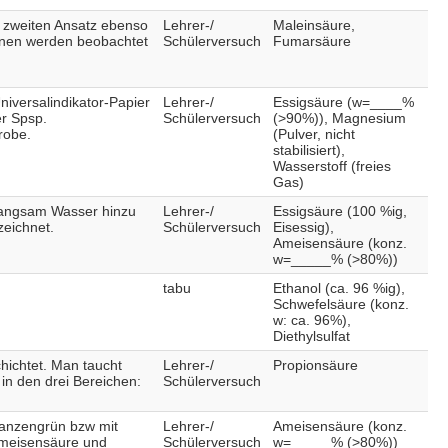
m zweiten Ansatz ebenso
Lehrer-/
Maleinsäure,
onen werden beobachtet
Schülerversuch
Fumarsäure
iversalindikator-Papier
Lehrer-/
Essigsäure (w=____%
er Spsp.
Schülerversuch
(>90%)), Magnesium
robe.
(Pulver, nicht
stabilisiert),
Wasserstoff (freies
Gas)
 langsam Wasser hinzu
Lehrer-/
Essigsäure (100 %ig,
zeichnet.
Schülerversuch
Eisessig),
Ameisensäure (konz.
w=_____% (>80%))
tabu
Ethanol (ca. 96 %ig),
Schwefelsäure (konz.
w: ca. 96%),
Diethylsulfat
hichtet. Man taucht
Lehrer-/
Propionsäure
 in den drei Bereichen:
Schülerversuch
flanzengrün bzw mit
Lehrer-/
Ameisensäure (konz.
 Ameisensäure und
Schülerversuch
w=_____% (>80%))