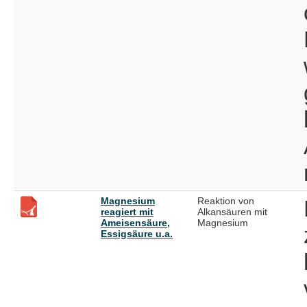
Magnesium
Reaktion von
reagiert mit
Alkansäuren mit
Ameisensäure,
Magnesium
Essigsäure u.a.