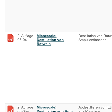
2. Auflage
Microscale:
Destillation von Rotw
05-04
Destillation von
Ampullenflaschen
Rotwein
2. Auflage
Microscale:
Abdestillieren von Et
05-05a
Destillation von Rum
aus Rum bzw.