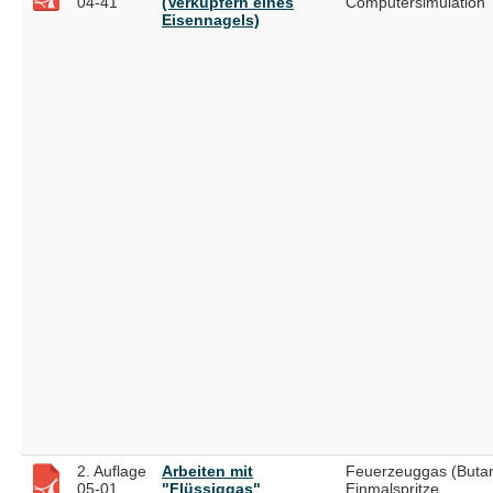
04-41
(Verkupfern eines
Computersimulation
Eisennagels)
2. Auflage
Arbeiten mit
Feuerzeuggas (Butan
05-01
"Flüssiggas"
Einmalspritze