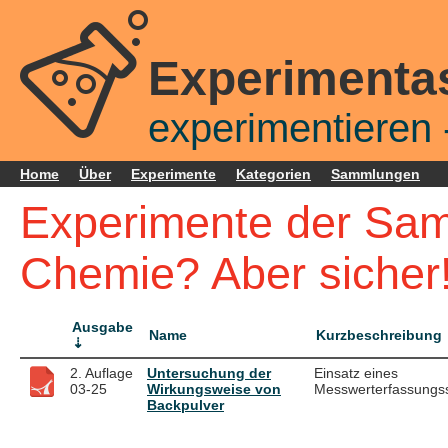
Experimenta
experimentieren -
Home
Über
Experimente
Kategorien
Sammlungen
Experimente der Sam
Chemie? Aber sicher!
Ausgabe
Name
Kurzbeschreibung
2. Auflage
Untersuchung der
Einsatz eines
03-25
Wirkungsweise von
Messwerterfassungs
Backpulver