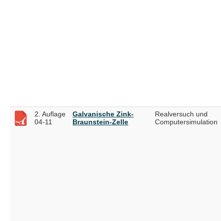
2. Auflage
Galvanische Zink-
Realversuch und
04-11
Braunstein-Zelle
Computersimulation