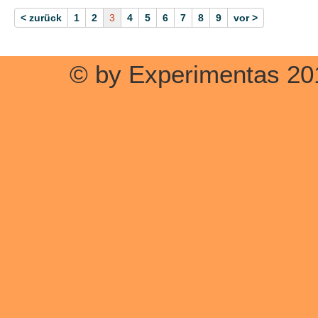
< zurück
1
2
3
4
5
6
7
8
9
vor >
© by Experimentas 20