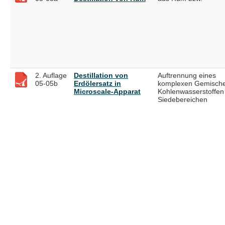
2. Auflage
Destillation von
Auftrennung eines
05-05b
Erdölersatz in
komplexen Gemische
Microscale-Apparat
Kohlenwasserstoffen
Siedebereichen