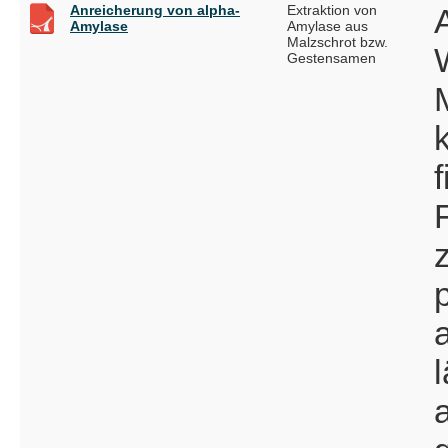
Anreicherung von alpha-
Extraktion von
Amylase
Amylase aus
Malzschrot bzw.
Gestensamen
f
F