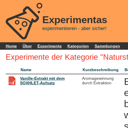
Experimentas
experimentieren - aber sicher!
Home
Über
Experimente
Kategorien
Sammlungen
Experimente der Kategorie "Naturst
Name
Kurzbeschreibung
B
Vanille-Extrakt mit dem
Aromagewinnung
SOXHLET-Aufsatz
durch Extraktion