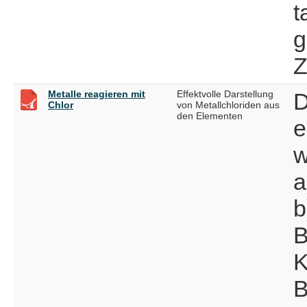
t
g
Z
Metalle reagieren mit
Effektvolle Darstellung
D
Chlor
von Metallchloriden aus
den Elementen
e
w
a
b
B
K
B