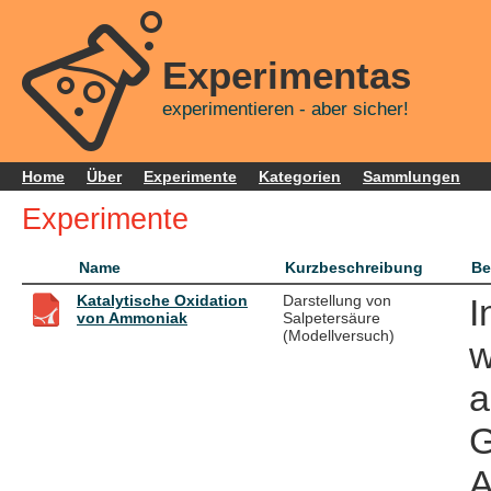
Experimentas
experimentieren - aber sicher!
Home
Über
Experimente
Kategorien
Sammlungen
Experimente
Name
Kurzbeschreibung
Be
Katalytische Oxidation
Darstellung von
I
von Ammoniak
Salpetersäure
(Modellversuch)
w
a
G
A