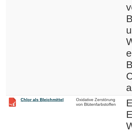
v
B
u
W
e
B
C
a
Chlor als Bleichmittel
Oxidative Zerstörung
E
von Blütenfarbstoffen
E
W