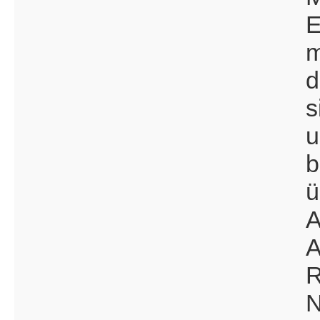
E
m
d
s
u
b
ü
A
A
R
N