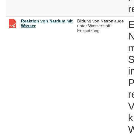
r
Reaktion von Natrium mit
Bildung von Natronlauge
E
Wasser
unter Wasserstoff-
Freisetzung
N
m
S
i
P
r
V
k
W