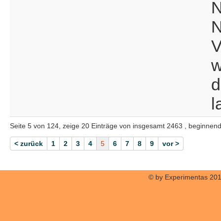
N
N
V
w
d
l
Seite 5 von 124, zeige 20 Einträge von insgesamt 2463 , beginnend
< zurück
1
2
3
4
5
6
7
8
9
vor >
© by Experimentas 20