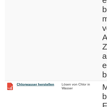
b
m
v
A
Z
a
e
b
Chlorwasser herstellen
Lösen von Chlor in
M
Wasser
b
F