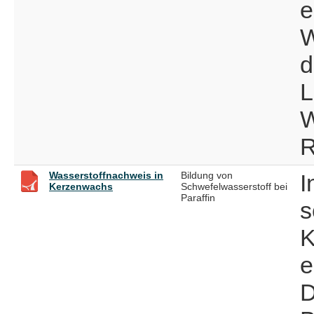
e
W
d
L
W
R
Wasserstoffnachweis in
Bildung von
I
Kerzenwachs
Schwefelwasserstoff bei
Paraffin
s
K
e
D