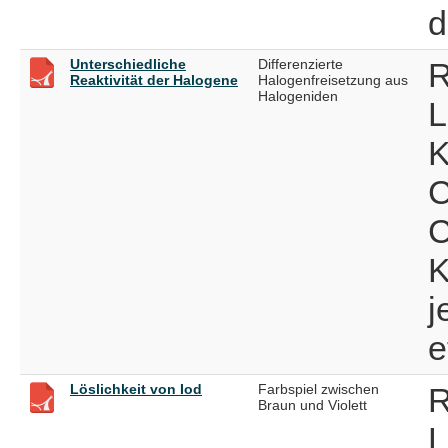
d
Unterschiedliche
Differenzierte
R
Reaktivität der Halogene
Halogenfreisetzung aus
Halogeniden
L
K
C
C
K
j
e
Löslichkeit von Iod
Farbspiel zwischen
R
Braun und Violett
L