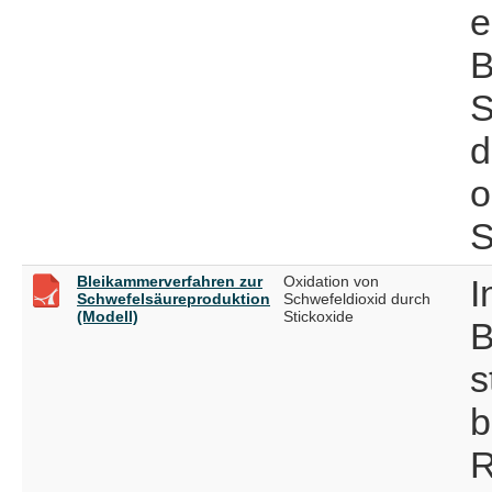
e
B
S
d
o
S
Bleikammerverfahren zur
Oxidation von
I
Schwefelsäureproduktion
Schwefeldioxid durch
(Modell)
Stickoxide
B
s
b
R