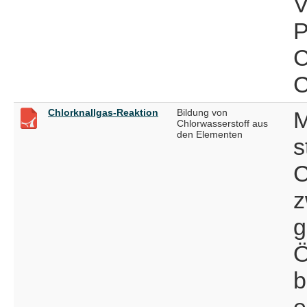
V
P
C
C
Chlorknallgas-Reaktion
Bildung von
M
Chlorwasserstoff aus
den Elementen
s
C
z
g
Ö
b
e