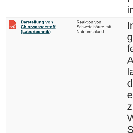
i
Darstellung von
Reaktion von
I
Chlorwasserstoff
Schwefelsäure mit
(Labortechnik)
Natriumchlorid
g
f
A
l
d
e
z
W
S