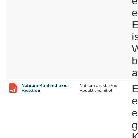
e
e
E
i
W
b
a
Natrium-Kohlendioxid-
Natrium als starkes
E
Reaktion
Reduktionsmittel
e
e
g
K