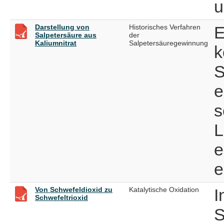
u
Darstellung von
Historisches Verfahren
E
Salpetersäure aus
der
Kaliumnitrat
Salpetersäuregewinnung
k
S
e
s
L
e
e
Von Schwefeldioxid zu
Katalytische Oxidation
I
Schwefeltrioxid
S