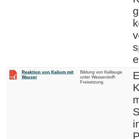
g
k
v
s
e
Reaktion von Kalium mit
Bildung von Kalilauge
E
Wasser
unter Wasserstoff-
Freisetzung
K
m
S
i
P