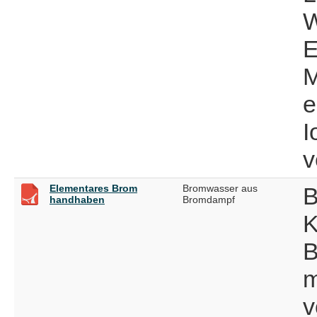
W
E
M
e
I
v
Elementares Brom
Bromwasser aus
B
handhaben
Bromdampf
K
B
m
v