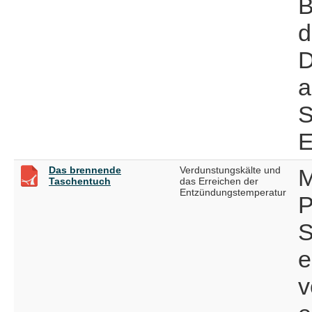
B
d
D
a
S
E
Das brennende
Verdunstungskälte und
M
Taschentuch
das Erreichen der
Entzündungstemperatur
P
S
e
v