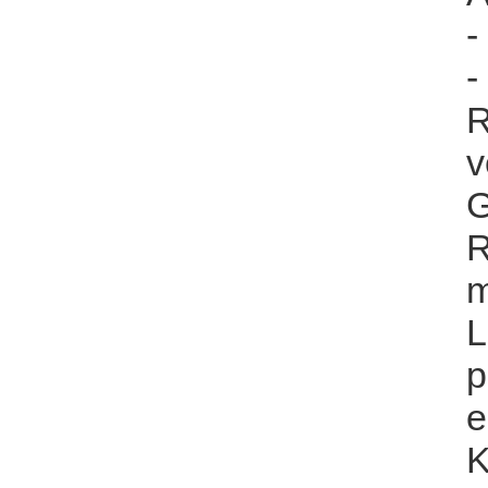
-
-
R
v
G
R
m
L
p
e
K