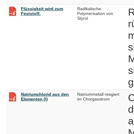
Flüssigkeit wird zum
Radikalische
R
Feststoff.
Polymerisation von
Styrol
r
m
s
M
s
g
Natriumchlorid aus den
Natriummetall reagiert
C
Elementen (I)
im Chorgasstrom
d
a
M