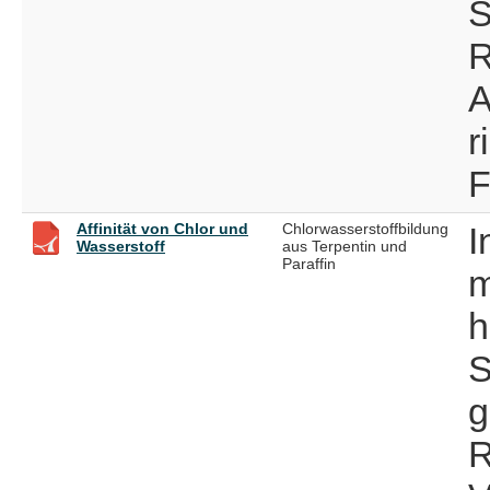
S
R
A
r
F
Affinität von Chlor und
Chlorwasserstoffbildung
I
Wasserstoff
aus Terpentin und
Paraffin
m
h
S
g
R